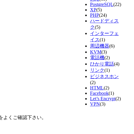
PostgreSQL
(22)
XP
(5)
PHP
(24)
ハードディス
ク
(5)
インターフェ
イス
(1)
周辺機器
(6)
KVM
(3)
電話機
(2)
ひかり電話
(4)
リンク
(1)
ビジネスホン
(2)
HTML
(2)
Facebook
(1)
Let’s Encrypt
(2)
VPN
(3)
をよくご確認下さい。