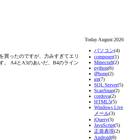
Today August 2026
パソコン
(4)
4を買ったのですが、力みすぎてエリ
composer
(1)
Minecraft
(2)
 A4とA3のあいだ、B4のライン
python
(6)
iPhone
(2)
git
(7)
SQL Server
(5)
ScanSnap
(2)
cordova
(2)
HTML5
(5)
Windows Live
メール
(3)
jQuery
(3)
JavaScript
(5)
正規表現
(2)
Android
(8)