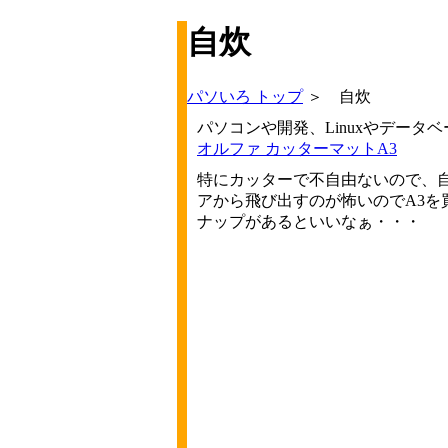
自炊
パソいろ トップ
＞ 自炊
パソコンや開発、Linuxやデータ
オルファ カッターマットA3
特にカッターで不自由ないので、自
アから飛び出すのが怖いのでA3を
ナップがあるといいなぁ・・・