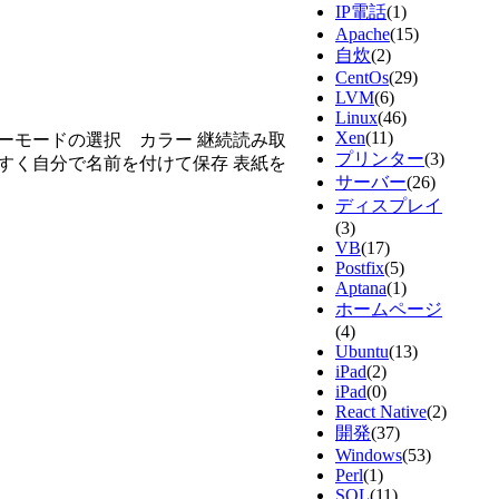
IP電話
(1)
Apache
(15)
自炊
(2)
CentOs
(29)
LVM
(6)
Linux
(46)
Xen
(11)
ーモードの選択 カラー 継続読み取
プリンター
(3)
すく自分で名前を付けて保存 表紙を
サーバー
(26)
ディスプレイ
(3)
VB
(17)
Postfix
(5)
Aptana
(1)
ホームページ
(4)
Ubuntu
(13)
iPad
(2)
iPad
(0)
React Native
(2)
開発
(37)
Windows
(53)
Perl
(1)
SQL
(11)