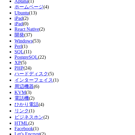
Aptana
(1)
ホームページ
(4)
Ubuntu
(13)
iPad
(2)
iPad
(0)
React Native
(2)
開発
(37)
Windows
(53)
Perl
(1)
SQL
(11)
PostgreSQL
(22)
XP
(5)
PHP
(24)
ハードディスク
(5)
インターフェイス
(1)
周辺機器
(6)
KVM
(3)
電話機
(2)
ひかり電話
(4)
リンク
(1)
ビジネスホン
(2)
HTML
(2)
Facebook
(1)
Let’s Encrypt
(2)