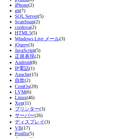
iPhone
(2)
git
(7)
SQL Server
(5)
ScanSnap
(2)
cordova
(2)
HTML5
(5)
Windows Live メール
(3)
jQuery
(3)
JavaScript
(5)
正規表現
(2)
Android
(8)
IP電話
(1)
Apache
(15)
自炊
(2)
CentOs
(29)
LVM
(6)
Linux
(46)
Xen
(11)
プリンター
(3)
サーバー
(26)
ディスプレイ
(3)
VB
(17)
Postfix
(5)