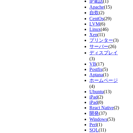
IP電話
(1)
Apache
(15)
自炊
(2)
CentOs
(29)
LVM
(6)
Linux
(46)
Xen
(11)
プリンター
(3)
サーバー
(26)
ディスプレイ
(3)
VB
(17)
Postfix
(5)
Aptana
(1)
ホームページ
(4)
Ubuntu
(13)
iPad
(2)
iPad
(0)
React Native
(2)
開発
(37)
Windows
(53)
Perl
(1)
SQL
(11)