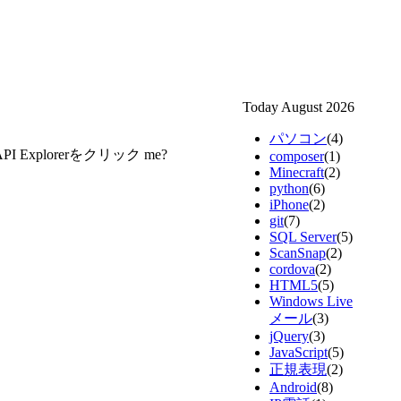
Today August 2026
パソコン
(4)
I Explorerをクリック me?
composer
(1)
Minecraft
(2)
python
(6)
iPhone
(2)
git
(7)
SQL Server
(5)
ScanSnap
(2)
cordova
(2)
HTML5
(5)
Windows Live
メール
(3)
jQuery
(3)
JavaScript
(5)
正規表現
(2)
Android
(8)