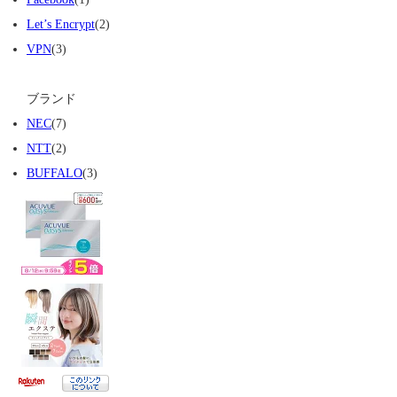
Let’s Encrypt
(2)
VPN
(3)
ブランド
NEC
(7)
NTT
(2)
BUFFALO
(3)