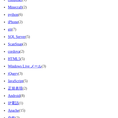
Minecraft
(2)
python
(6)
iPhone
(2)
git
(7)
SQL Server
(5)
ScanSnap
(2)
cordova
(2)
HTML5
(5)
Windows Live メール
(3)
jQuery
(3)
JavaScript
(5)
正規表現
(2)
Android
(8)
IP電話
(1)
Apache
(15)
自炊
(2)