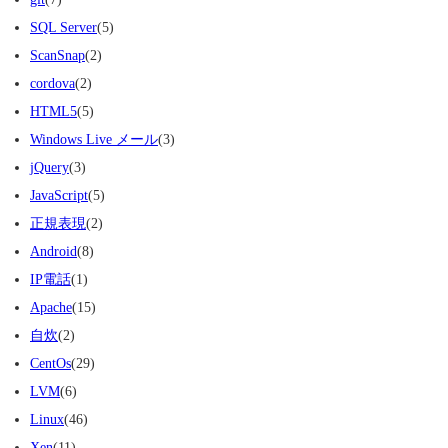
SQL Server
(5)
ScanSnap
(2)
cordova
(2)
HTML5
(5)
Windows Live メール
(3)
jQuery
(3)
JavaScript
(5)
正規表現
(2)
Android
(8)
IP電話
(1)
Apache
(15)
自炊
(2)
CentOs
(29)
LVM
(6)
Linux
(46)
Xen
(11)