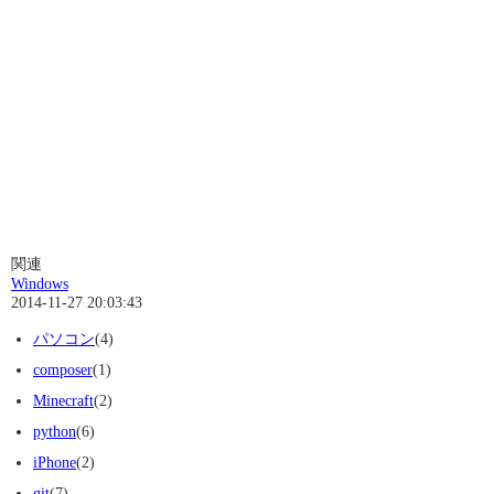
関連
Windows
2014-11-27 20:03:43
パソコン
(4)
composer
(1)
Minecraft
(2)
python
(6)
iPhone
(2)
git
(7)