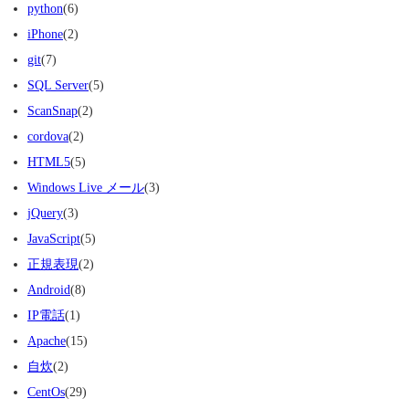
python
(6)
iPhone
(2)
git
(7)
SQL Server
(5)
ScanSnap
(2)
cordova
(2)
HTML5
(5)
Windows Live メール
(3)
jQuery
(3)
JavaScript
(5)
正規表現
(2)
Android
(8)
IP電話
(1)
Apache
(15)
自炊
(2)
CentOs
(29)