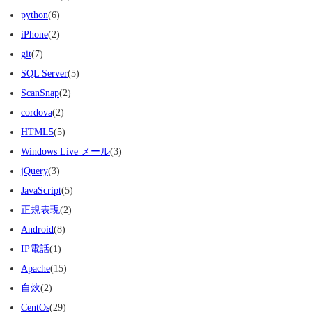
python
(6)
iPhone
(2)
git
(7)
SQL Server
(5)
ScanSnap
(2)
cordova
(2)
HTML5
(5)
Windows Live メール
(3)
jQuery
(3)
JavaScript
(5)
正規表現
(2)
Android
(8)
IP電話
(1)
Apache
(15)
自炊
(2)
CentOs
(29)