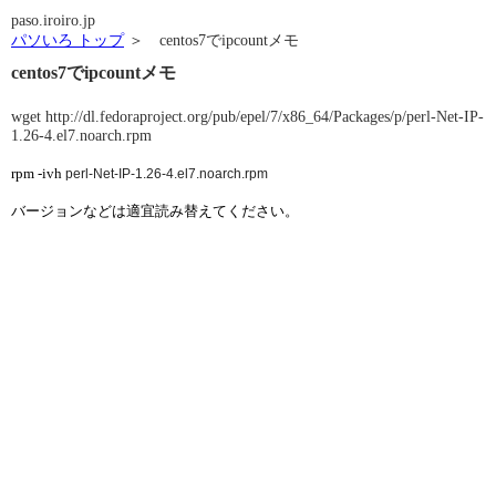
paso.iroiro.jp
パソいろ トップ
＞ centos7でipcountメモ
centos7でipcountメモ
wget http://dl.fedoraproject.org/pub/epel/7/x86_64/Packages/p/perl-Net-IP-
1.26-4.el7.noarch.rpm
rpm -ivh
perl-Net-IP-1.26-4.el7.noarch.rpm
バージョンなどは適宜読み替えてください。