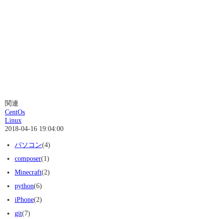
関連
CentOs
Linux
2018-04-16 19:04:00
パソコン
(4)
composer
(1)
Minecraft
(2)
python
(6)
iPhone
(2)
git
(7)