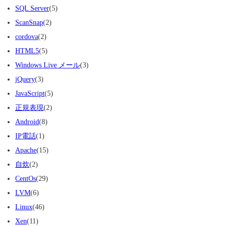
SQL Server
(5)
ScanSnap
(2)
cordova
(2)
HTML5
(5)
Windows Live メール
(3)
jQuery
(3)
JavaScript
(5)
正規表現
(2)
Android
(8)
IP電話
(1)
Apache
(15)
自炊
(2)
CentOs
(29)
LVM
(6)
Linux
(46)
Xen
(11)