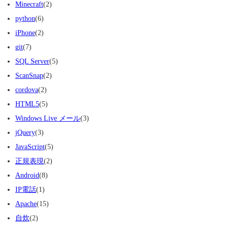
Minecraft
(2)
python
(6)
iPhone
(2)
git
(7)
SQL Server
(5)
ScanSnap
(2)
cordova
(2)
HTML5
(5)
Windows Live メール
(3)
jQuery
(3)
JavaScript
(5)
正規表現
(2)
Android
(8)
IP電話
(1)
Apache
(15)
自炊
(2)