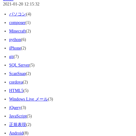
2021-01-20 12:15:32
パソコン
(4)
composer
(1)
Minecraft
(2)
python
(6)
iPhone
(2)
git
(7)
SQL Server
(5)
ScanSnap
(2)
cordova
(2)
HTML5
(5)
Windows Live メール
(3)
jQuery
(3)
JavaScript
(5)
正規表現
(2)
Android
(8)