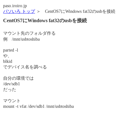
paso.iroiro.jp
パソいろ トップ
＞ CentOS7にWindows fat32のusbを接続
CentOS7にWindows fat32のusbを接続
マウント先のフォルダ作る
例 /mnt/usbtoshiba
parted -l
や、
blkid
でデバイス名を調べる
自分の環境では
/dev/sdb1
だった
マウント
mount -t vfat /dev/sdb1 /mnt/usbtoshiba