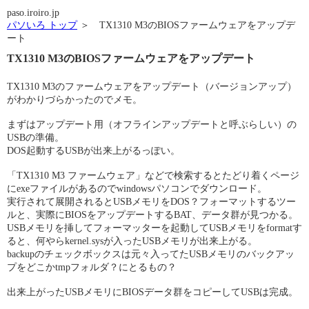
paso.iroiro.jp
パソいろ トップ
＞ TX1310 M3のBIOSファームウェアをアップデ
ート
TX1310 M3のBIOSファームウェアをアップデート
TX1310 M3のファームウェアをアップデート（バージョンアップ）
がわかりづらかったのでメモ。
まずはアップデート用（オフラインアップデートと呼ぶらしい）の
USBの準備。
DOS起動するUSBが出来上がるっぽい。
「TX1310 M3 ファームウェア」などで検索するとたどり着くページ
にexeファイルがあるのでwindowsパソコンでダウンロード。
実行されて展開されるとUSBメモリをDOS？フォーマットするツー
ルと、実際にBIOSをアップデートするBAT、データ群が見つかる。
USBメモリを挿してフォーマッターを起動してUSBメモリをformatす
ると、何やらkernel.sysが入ったUSBメモリが出来上がる。
backupのチェックボックスは元々入ってたUSBメモリのバックアッ
プをどこかtmpフォルダ？にとるもの？
出来上がったUSBメモリにBIOSデータ群をコピーしてUSBは完成。