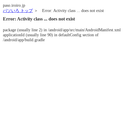
paso.iroiro.jp
パソいろ トップ
＞ Error: Activity class ... does not exist
Error: Activity class ... does not exist
package (usually line 2) in /android/app/src/main/AndroidManifest.xml
applicationId (usually line 90) in defaultConfig section of
/android/app/build.gradle