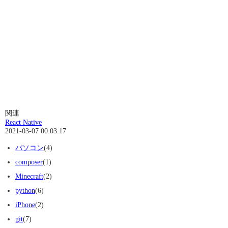
関連
React Native
2021-03-07 00:03:17
パソコン
(4)
composer
(1)
Minecraft
(2)
python
(6)
iPhone
(2)
git
(7)