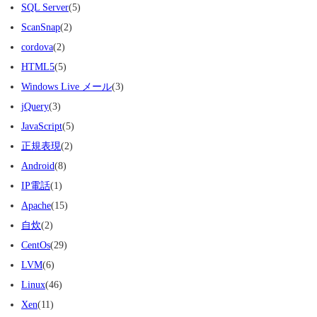
SQL Server
(5)
ScanSnap
(2)
cordova
(2)
HTML5
(5)
Windows Live メール
(3)
jQuery
(3)
JavaScript
(5)
正規表現
(2)
Android
(8)
IP電話
(1)
Apache
(15)
自炊
(2)
CentOs
(29)
LVM
(6)
Linux
(46)
Xen
(11)