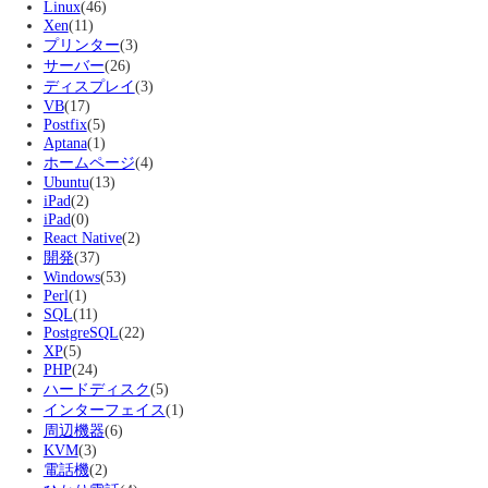
Linux
(46)
Xen
(11)
プリンター
(3)
サーバー
(26)
ディスプレイ
(3)
VB
(17)
Postfix
(5)
Aptana
(1)
ホームページ
(4)
Ubuntu
(13)
iPad
(2)
iPad
(0)
React Native
(2)
開発
(37)
Windows
(53)
Perl
(1)
SQL
(11)
PostgreSQL
(22)
XP
(5)
PHP
(24)
ハードディスク
(5)
インターフェイス
(1)
周辺機器
(6)
KVM
(3)
電話機
(2)