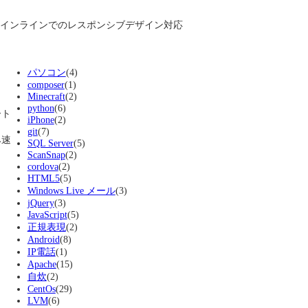
インラインでのレスポンシブデザイン対応
パソコン
(4)
composer
(1)
Minecraft
(2)
python
(6)
ート
iPhone
(2)
git
(7)
み速
SQL Server
(5)
ScanSnap
(2)
cordova
(2)
HTML5
(5)
Windows Live メール
(3)
jQuery
(3)
JavaScript
(5)
正規表現
(2)
Android
(8)
IP電話
(1)
Apache
(15)
自炊
(2)
CentOs
(29)
LVM
(6)