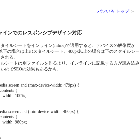
パソいろ トップ
＞ 
ラインでのレスポンシブデザイン対応
タイルシートをインライン(inline)で適用すると、デバイスの解像度が
px以下の場合は上のスタイルシート、480px以上の場合は下のスタイルシ
用される。
イルシートは別ファイルを作るより、インラインに記載する方が読み込
いのでSEOの効果もあるかも。
>
 screen and (max-device-width: 479px) {
tents {
th: 100%;
 screen and (min-device-width: 480px) {
tents {
h: 980px;
e>