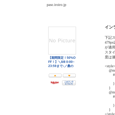
paso.iroiro.jp
イン
下記ス
479
が適
スタ
度は速
<style
@media
#con
wid
}
}
@media
#con
widt
}
}
</styl