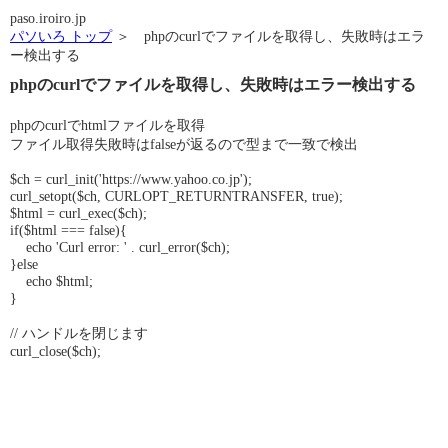
paso.iroiro.jp
パソいろ トップ
＞ phpのcurlでファイルを取得し、失敗時はエラ
ー検出する
phpのcurlでファイルを取得し、失敗時はエラー検出する
phpのcurlでhtmlファイルを取得
ファイル取得失敗時はfalseが返るので型まで一致で検出
$ch = curl_init('https://www.yahoo.co.jp');
curl_setopt($ch, CURLOPT_RETURNTRANSFER, true);
$html = curl_exec($ch);
if($html === false){
echo 'Curl error: ' . curl_error($ch);
}else
echo $html;
}
// ハンドルを閉じます
curl_close($ch);