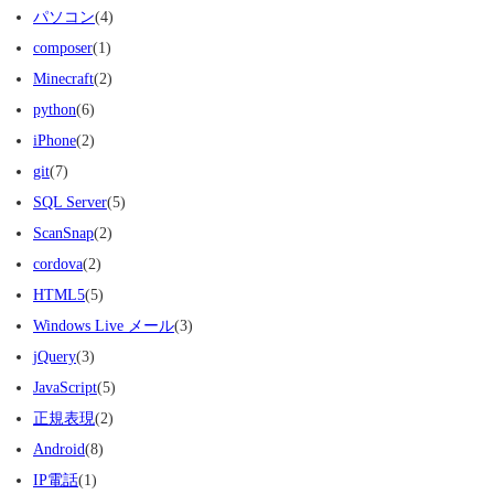
パソコン
(4)
composer
(1)
Minecraft
(2)
python
(6)
iPhone
(2)
git
(7)
SQL Server
(5)
ScanSnap
(2)
cordova
(2)
HTML5
(5)
Windows Live メール
(3)
jQuery
(3)
JavaScript
(5)
正規表現
(2)
Android
(8)
IP電話
(1)