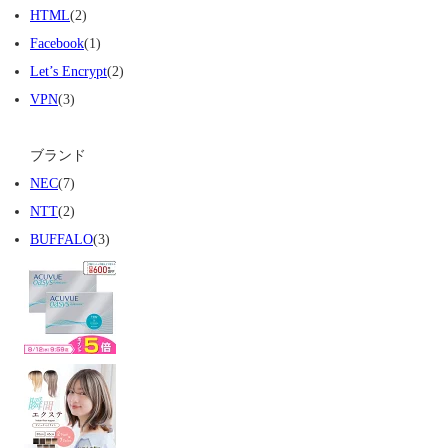
HTML
(2)
Facebook
(1)
Let’s Encrypt
(2)
VPN
(3)
ブランド
NEC
(7)
NTT
(2)
BUFFALO
(3)