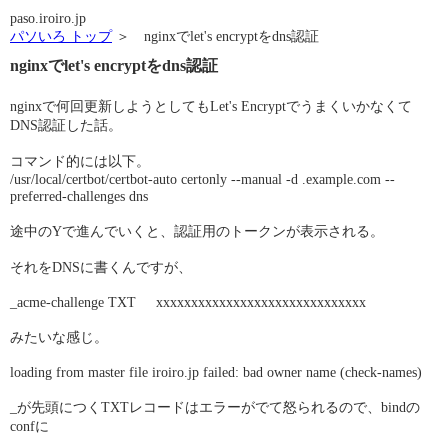
paso.iroiro.jp
パソいろ トップ
＞ nginxでlet's encryptをdns認証
nginxでlet's encryptをdns認証
nginxで何回更新しようとしてもLet's Encryptでうまくいかなくて
DNS認証した話。
コマンド的には以下。
/usr/local/certbot/certbot-auto certonly --manual -d .example.com --
preferred-challenges dns
途中のYで進んでいくと、認証用のトークンが表示される。
それをDNSに書くんですが、
_acme-challenge TXT xxxxxxxxxxxxxxxxxxxxxxxxxxxxxx
みたいな感じ。
loading from master file iroiro.jp failed: bad owner name (check-names)
_が先頭につくTXTレコードはエラーがでて怒られるので、bindの
confに