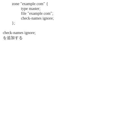
zone "example.com" {
type master;
file "example.com";
check-names ignore;
};
check-names ignore;
を追加する