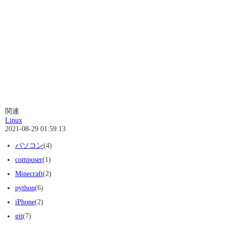
関連
Linux
2021-08-29 01:59:13
パソコン
(4)
composer
(1)
Minecraft
(2)
python
(6)
iPhone
(2)
git
(7)