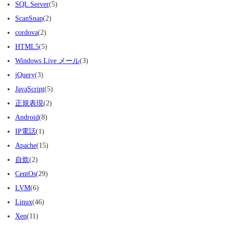
SQL Server
(5)
ScanSnap
(2)
cordova
(2)
HTML5
(5)
Windows Live メール
(3)
jQuery
(3)
JavaScript
(5)
正規表現
(2)
Android
(8)
IP電話
(1)
Apache
(15)
自炊
(2)
CentOs
(29)
LVM
(6)
Linux
(46)
Xen
(11)