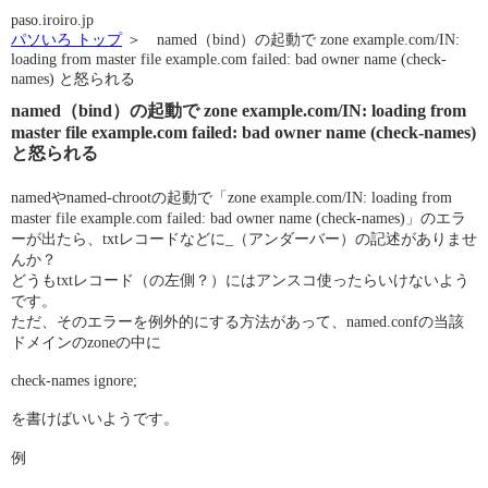
paso.iroiro.jp
パソいろ トップ
＞ named（bind）の起動で zone example.com/IN:
loading from master file example.com failed: bad owner name (check-
names) と怒られる
named（bind）の起動で zone example.com/IN: loading from
master file example.com failed: bad owner name (check-names)
と怒られる
namedやnamed-chrootの起動で「zone example.com/IN: loading from
master file example.com failed: bad owner name (check-names)」のエラ
ーが出たら、txtレコードなどに_（アンダーバー）の記述がありませ
んか？
どうもtxtレコード（の左側？）にはアンスコ使ったらいけないよう
です。
ただ、そのエラーを例外的にする方法があって、named.confの当該
ドメインのzoneの中に
check-names ignore;
を書けばいいようです。
例