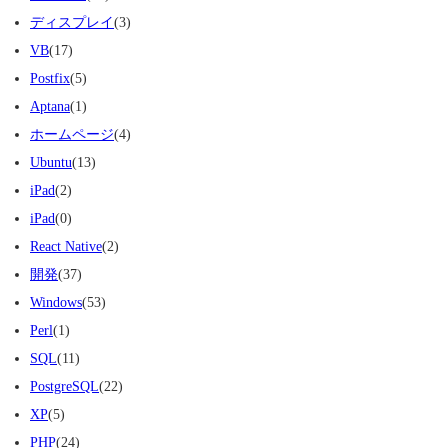
ディスプレイ
(3)
VB
(17)
Postfix
(5)
Aptana
(1)
ホームページ
(4)
Ubuntu
(13)
iPad
(2)
iPad
(0)
React Native
(2)
開発
(37)
Windows
(53)
Perl
(1)
SQL
(11)
PostgreSQL
(22)
XP
(5)
PHP
(24)