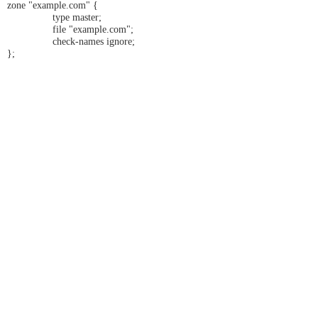
zone "example.com" {
type master;
file "example.com";
check-names ignore;
};