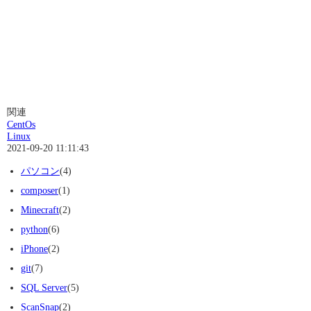
関連
CentOs
Linux
2021-09-20 11:11:43
パソコン
(4)
composer
(1)
Minecraft
(2)
python
(6)
iPhone
(2)
git
(7)
SQL Server
(5)
ScanSnap
(2)