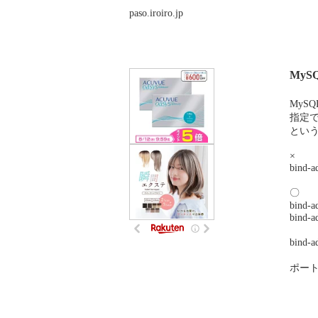
paso.iroiro.jp
MyS
MyS
指定
とい
×
bind-a
〇
bind-a
bind-a
bin
ポート