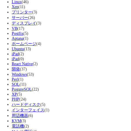
Linux
(46)
Xen
(11)
プリンター
(3)
サーバー
(26)
ディスプレイ
(3)
VB
(17)
Postfix
(5)
Aptana
(1)
ホームページ
(4)
Ubuntu
(13)
iPad
(2)
iPad
(0)
React Native
(2)
開発
(37)
Windows
(53)
Perl
(1)
SQL
(11)
PostgreSQL
(22)
XP
(5)
PHP
(24)
ハードディスク
(5)
インターフェイス
(1)
周辺機器
(6)
KVM
(3)
電話機
(2)