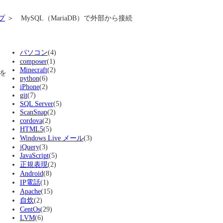
プ
＞ MySQL（MariaDB）で外部から接続
パソコン
(4)
composer
(1)
Minecraft
(2)
トを
python
(6)
iPhone
(2)
git
(7)
SQL Server
(5)
ScanSnap
(2)
cordova
(2)
HTML5
(5)
Windows Live メール
(3)
jQuery
(3)
JavaScript
(5)
正規表現
(2)
Android
(8)
IP電話
(1)
Apache
(15)
自炊
(2)
CentOs
(29)
LVM
(6)