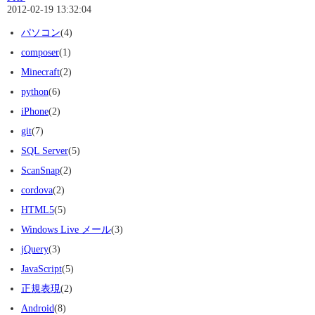
2012-02-19 13:32:04
パソコン
(4)
composer
(1)
Minecraft
(2)
python
(6)
iPhone
(2)
git
(7)
SQL Server
(5)
ScanSnap
(2)
cordova
(2)
HTML5
(5)
Windows Live メール
(3)
jQuery
(3)
JavaScript
(5)
正規表現
(2)
Android
(8)