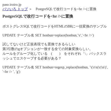
paso.iroiro.jp
パソいろ トップ
＞ PostgreSQLで改行コードを<br />に置換
PostgreSQLで改行コードを<br />に置換
ポストグレスSQLで改行コードをHTMLのBRに一括変換のサンプル
UPDATE テーブル名 SET honbun=replace(honbun,'\r','<br />')
試してないけど正規表現でも置換できるらしい
第3引数のgオプションが一致する全ての対象変換らしい。
ルールをグループ化している ( ) をそれぞれ「\」バックスラ
ッシュでエスケープする必要がある？
UPDATE テーブル名 SET honbun=regexp_replace(honbun, '\(\r\n|\r|\n\)',
'<br /> ', 'g')