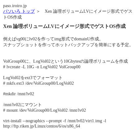
paso.iroiro.jp
パソいろ トップ
＞ Xen 論理ボリュームLVにイメージ形式でゲス
トOS作成
Xen 論理ボリュームLVにイメージ形式でゲストOS作成
例えばvg00にlv02を作ってimg形式でdomainU作成。
スナップショットを作ってホットバックアップを簡単にする予定。
VolGroup00に、LogVol02という10Gbytesの論理ボリュームを作成
# lvcreate -L 10G -n LogVol02 VolGroup00
LogVol02をext3でフォーマット
# mkfs.ext3 /dev/VolGroup00/LogVol02
#mkdir /mnt/lv02
/mnt/lv02にマウント
# mount /dev/VolGroup00/LogVol02 /mnt/lv02
virt-install --nographics --prompt -f /mnt/lv02/virt1.img -l
http://ftp.riken.jp/Linux/centos/6/os/x86_64