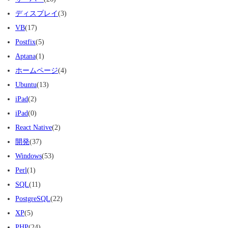
ディスプレイ
(3)
VB
(17)
Postfix
(5)
Aptana
(1)
ホームページ
(4)
Ubuntu
(13)
iPad
(2)
iPad
(0)
React Native
(2)
開発
(37)
Windows
(53)
Perl
(1)
SQL
(11)
PostgreSQL
(22)
XP
(5)
PHP
(24)