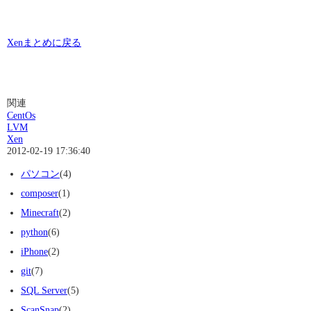
Xenまとめに戻る
関連
CentOs
LVM
Xen
2012-02-19 17:36:40
パソコン
(4)
composer
(1)
Minecraft
(2)
python
(6)
iPhone
(2)
git
(7)
SQL Server
(5)
ScanSnap
(2)