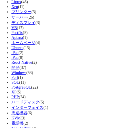
Linux
(46)
Xen
(11)
プリンター
(3)
サーバー
(26)
ディスプレイ
(3)
VB
(17)
Postfix
(5)
Aptana
(1)
ホームページ
(4)
Ubuntu
(13)
iPad
(2)
iPad
(0)
React Native
(2)
開発
(37)
Windows
(53)
Perl
(1)
SQL
(11)
PostgreSQL
(22)
XP
(5)
PHP
(24)
ハードディスク
(5)
インターフェイス
(1)
周辺機器
(6)
KVM
(3)
電話機
(2)