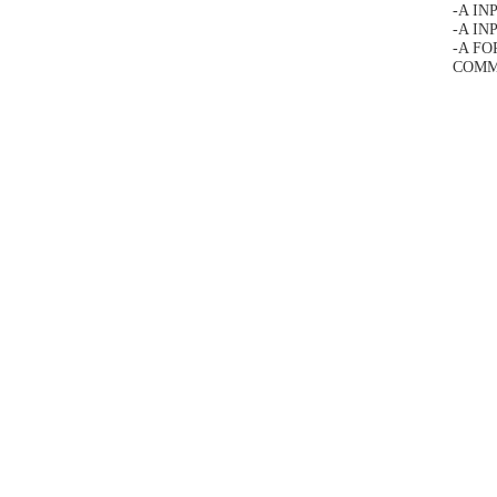
-A INP
-A INP
-A FOR
COMM