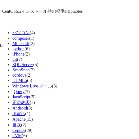
CentOS6.2インストール時の標準のiptables
パソコン
(4)
composer
(1)
Minecraft
(2)
ル
python
(6)
iPhone
(2)
git
(7)
SQL Server
(5)
ScanSnap
(2)
cordova
(2)
HTML5
(5)
Windows Live メール
(3)
jQuery
(3)
JavaScript
(5)
正規表現
(2)
Android
(8)
IP電話
(1)
Apache
(15)
自炊
(2)
CentOs
(29)
LVM
(6)