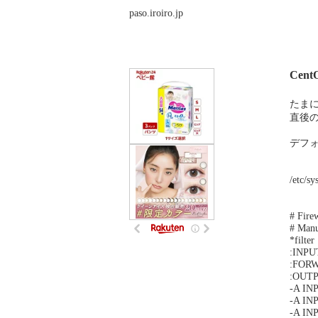
paso.iroiro.jp
Cen
たまに
直後のi
デフ
/etc/sy
# Fire
# Manu
*filter
:INPU
:FORW
:OUTP
-A IN
-A IN
-A INP