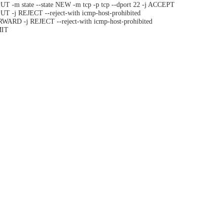
UT -m state --state NEW -m tcp -p tcp --dport 22 -j ACCEPT
UT -j REJECT --reject-with icmp-host-prohibited
WARD -j REJECT --reject-with icmp-host-prohibited
IT