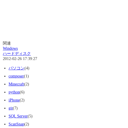
関連
Windows
ハードディスク
2012-02-26 17:39:27
パソコン
(4)
composer
(1)
Minecraft
(2)
python
(6)
iPhone
(2)
git
(7)
SQL Server
(5)
ScanSnap
(2)