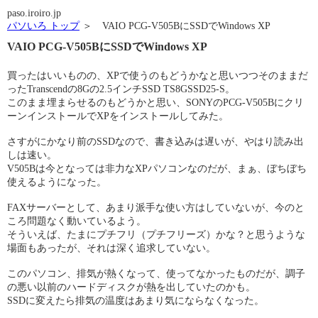
paso.iroiro.jp
パソいろ トップ
＞ VAIO PCG-V505BにSSDでWindows XP
VAIO PCG-V505BにSSDでWindows XP
買ったはいいものの、XPで使うのもどうかなと思いつつそのままだ
ったTranscendの8Gの2.5インチSSD TS8GSSD25-S。
このまま埋まらせるのもどうかと思い、SONYのPCG-V505Bにクリ
ーンインストールでXPをインストールしてみた。
さすがにかなり前のSSDなので、書き込みは遅いが、やはり読み出
しは速い。
V505Bは今となっては非力なXPパソコンなのだが、まぁ、ぼちぼち
使えるようになった。
FAXサーバーとして、あまり派手な使い方はしていないが、今のと
ころ問題なく動いているよう。
そういえば、たまにプチフリ（プチフリーズ）かな？と思うような
場面もあったが、それは深く追求していない。
このパソコン、排気が熱くなって、使ってなかったものだが、調子
の悪い以前のハードディスクが熱を出していたのかも。
SSDに変えたら排気の温度はあまり気にならなくなった。