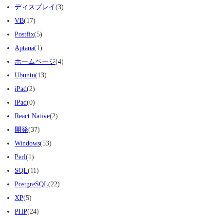
ディスプレイ
(3)
VB
(17)
Postfix
(5)
Aptana
(1)
ホームページ
(4)
Ubuntu
(13)
iPad
(2)
iPad
(0)
React Native
(2)
開発
(37)
Windows
(53)
Perl
(1)
SQL
(11)
PostgreSQL
(22)
XP
(5)
PHP
(24)