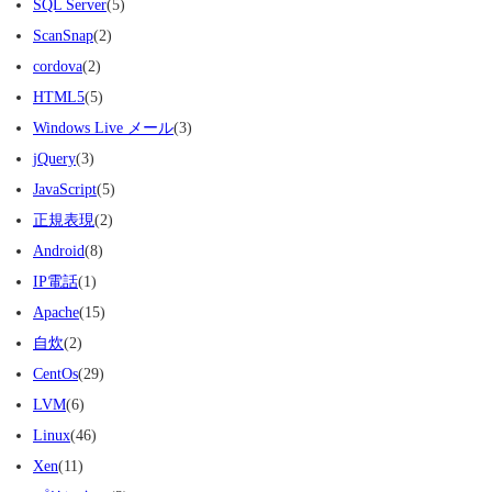
SQL Server
(5)
ScanSnap
(2)
cordova
(2)
HTML5
(5)
Windows Live メール
(3)
jQuery
(3)
JavaScript
(5)
正規表現
(2)
Android
(8)
IP電話
(1)
Apache
(15)
自炊
(2)
CentOs
(29)
LVM
(6)
Linux
(46)
Xen
(11)