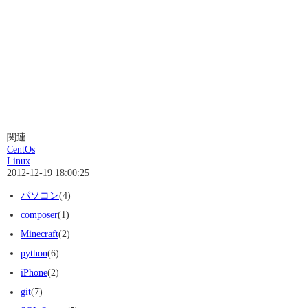
関連
CentOs
Linux
2012-12-19 18:00:25
パソコン
(4)
composer
(1)
Minecraft
(2)
python
(6)
iPhone
(2)
git
(7)