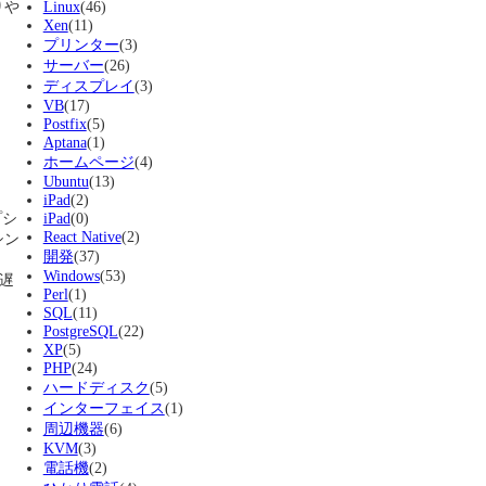
りや
Linux
(46)
Xen
(11)
プリンター
(3)
サーバー
(26)
ディスプレイ
(3)
VB
(17)
Postfix
(5)
Aptana
(1)
ホームページ
(4)
Ubuntu
(13)
iPad
(2)
プシ
iPad
(0)
React Native
(2)
シン
開発
(37)
Windows
(53)
と遅
Perl
(1)
SQL
(11)
PostgreSQL
(22)
XP
(5)
PHP
(24)
ハードディスク
(5)
インターフェイス
(1)
周辺機器
(6)
KVM
(3)
電話機
(2)