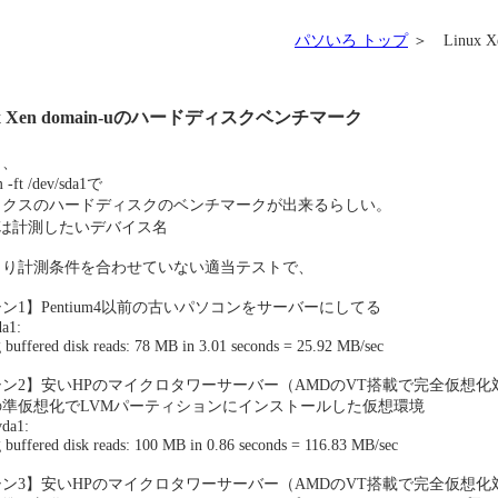
パソいろ トップ
＞ Linux
ux Xen domain-uのハードディスクベンチマーク
も、
 -ft /dev/sda1で
ックスのハードディスクのベンチマークが出来るらしい。
a1は計測したいデバイス名
まり計測条件を合わせていない適当テストで、
ン1】Pentium4以前の古いパソコンをサーバーにしてる
da1:
 buffered disk reads: 78 MB in 3.01 seconds = 25.92 MB/sec
ン2】安いHPのマイクロタワーサーバー（AMDのVT搭載で完全仮想化
の準仮想化でLVMパーティションにインストールした仮想環境
vda1:
 buffered disk reads: 100 MB in 0.86 seconds = 116.83 MB/sec
ン3】安いHPのマイクロタワーサーバー（AMDのVT搭載で完全仮想化