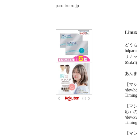
paso.iroiro.jp
Lin
どう
hdparm
リナ
※sd
あん
【マシ
/dev/h
Timing
【マシ
応）
/dev/x
Timing
【マシ