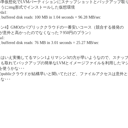
の準仮想化でLVMパーティションにスナップショットとバックアップ取
うにimg形式でインストールした仮想環境
vda1:
 buffered disk reads: 100 MB in 1.04 seconds = 96.28 MB/sec
シン4】GMOのパブリッククラウドの一番安いコース（競合する後発の
uraが意外と高かったのでなくなった？950円のプラン）
da1:
 buffered disk reads: 76 MB in 3.01 seconds = 25.27 MB/sec
とはいえ実働してるマシン1よりマシン3の方が早いようなので、スナッ
トも取れてバックアップの簡単なLVMとイメージファイルを利用したマ
を使うかな･･･
のpublicクラウドが結構早いと聞いてたけど、ファイルアクセスは意外
な･･･