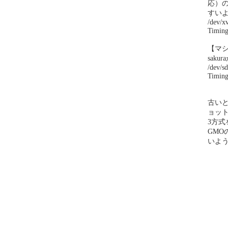
応）
すいよ
/dev/x
Timing
【マ
sak
/dev/s
Timing
古い
ョッ
3方式
GMO
いよう