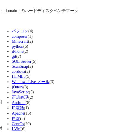
 Xen domain-uのハードディスクベンチマーク
パソコン
(4)
composer
(1)
Minecraft
(2)
python
(6)
iPhone
(2)
git
(7)
SQL Server
(5)
ScanSnap
(2)
cordova
(2)
HTML5
(5)
Windows Live メール
(3)
jQuery
(3)
JavaScript
(5)
正規表現
(2)
対
Android
(8)
IP電話
(1)
Apache
(15)
自炊
(2)
CentOs
(29)
対
LVM
(6)