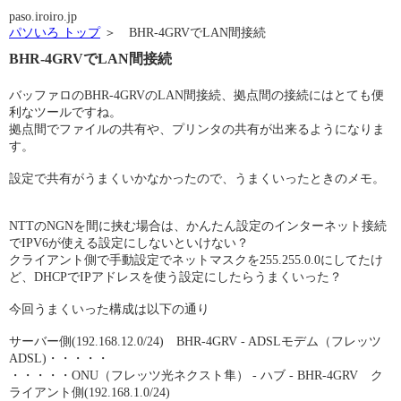
paso.iroiro.jp
パソいろ トップ
＞ BHR-4GRVでLAN間接続
BHR-4GRVでLAN間接続
バッファロのBHR-4GRVのLAN間接続、拠点間の接続にはとても便
利なツールですね。
拠点間でファイルの共有や、プリンタの共有が出来るようになりま
す。
設定で共有がうまくいかなかったので、うまくいったときのメモ。
NTTのNGNを間に挟む場合は、かんたん設定のインターネット接続
でIPV6が使える設定にしないといけない？
クライアント側で手動設定でネットマスクを255.255.0.0にしてたけ
ど、DHCPでIPアドレスを使う設定にしたらうまくいった？
今回うまくいった構成は以下の通り
サーバー側(192.168.12.0/24) BHR-4GRV - ADSLモデム（フレッツ
ADSL)・・・・・
・・・・・ONU（フレッツ光ネクスト隼） - ハブ - BHR-4GRV ク
ライアント側(192.168.1.0/24)