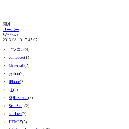
関連
サーバー
Windows
2013-08-10 17:45:07
パソコン
(4)
composer
(1)
Minecraft
(2)
python
(6)
iPhone
(2)
git
(7)
SQL Server
(5)
ScanSnap
(2)
cordova
(2)
HTML5
(5)