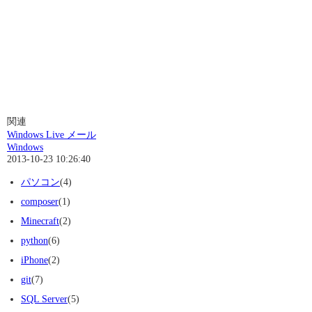
関連
Windows Live メール
Windows
2013-10-23 10:26:40
パソコン
(4)
composer
(1)
Minecraft
(2)
python
(6)
iPhone
(2)
git
(7)
SQL Server
(5)