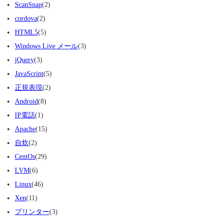
ScanSnap
(2)
cordova
(2)
HTML5
(5)
Windows Live メール
(3)
jQuery
(3)
JavaScript
(5)
正規表現
(2)
Android
(8)
IP電話
(1)
Apache
(15)
自炊
(2)
CentOs
(29)
LVM
(6)
Linux
(46)
Xen
(11)
プリンター
(3)