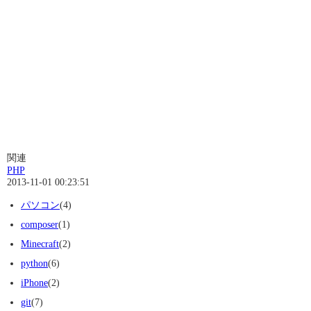
関連
PHP
2013-11-01 00:23:51
パソコン
(4)
composer
(1)
Minecraft
(2)
python
(6)
iPhone
(2)
git
(7)