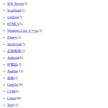
SQL Server
(5)
ScanSnap
(2)
cordova
(2)
HTML5
(5)
Windows Live メール
(3)
jQuery
(3)
JavaScript
(5)
正規表現
(2)
Android
(8)
IP電話
(1)
Apache
(15)
自炊
(2)
CentOs
(29)
LVM
(6)
Linux
(46)
Xen
(11)