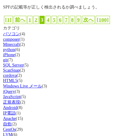
SPFの記載等が正しく検出されるか調べましょう。
[1]
前へ
1
2
3
4
5
6
7
8
9
次へ
[100]
カテゴリ
パソコン
(4)
composer
(1)
Minecraft
(2)
python
(6)
iPhone
(2)
git
(7)
SQL Server
(5)
ScanSnap
(2)
cordova
(2)
HTML5
(5)
Windows Live メール
(3)
jQuery
(3)
JavaScript
(5)
正規表現
(2)
Android
(8)
IP電話
(1)
Apache
(15)
自炊
(2)
CentOs
(29)
LVM
(6)