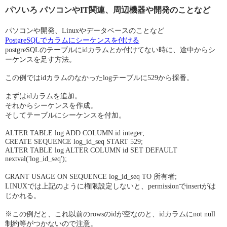
パソいろ パソコンやIT関連、周辺機器や開発のことなど
パソコンや開発、Linuxやデータベースのことなど
PostgreSQLでカラムにシーケンスを付ける
postgreSQLのテーブルにidカラムとか付けてない時に、途中からシ
ーケンスを足す方法。
この例ではidカラムのなかったlogテーブルに529から採番。
まずはidカラムを追加。
それからシーケンスを作成。
そしてテーブルにシーケンスを付加。
ALTER TABLE log ADD COLUMN id integer;
CREATE SEQUENCE log_id_seq START 529;
ALTER TABLE log ALTER COLUMN id SET DEFAULT
nextval('log_id_seq');
GRANT USAGE ON SEQUENCE log_id_seq TO 所有者;
LINUXでは上記のように権限設定しないと、permissionでinsertがは
じかれる。
※この例だと、これ以前のrowsのidが空なのと、idカラムにnot null
制約等がつかないので注意。