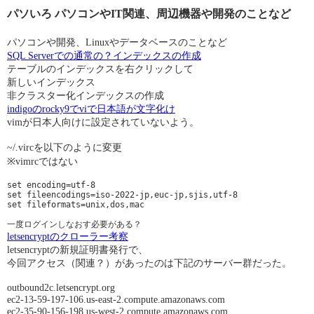
パソいろ パソコンやIT関連、周辺機器や開発のことなど
パソコンや開発、Linuxやデータベースのことなど
SQL Serverでの通常の？インデックスの作成
テーブルのインデックスを右クリックして
新しいインデックス
非クラスター化インデックスの作成
indigoのrocky9でviで日本語が文字化け
vimが日本人向けに設定されていないよう。
~/.vircを以下のように変更
※vimrcではない
set encoding=utf-8

set fileencodings=iso-2022-jp,euc-jp,sjis,utf-8

set fileformats=unix,dos,mac

letsencryptのクローラー考察
letsencryptの新規証明書発行で、
今回アクセス（関連？）があったのは下記のサーバー群だった。
outbound2c.letsencrypt.org
ec2-13-59-197-106.us-east-2.compute.amazonaws.com
ec2-35-90-156-198.us-west-2.compute.amazonaws.com