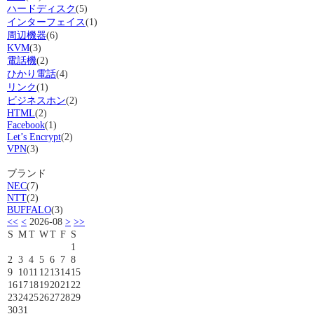
ハードディスク
(5)
インターフェイス
(1)
周辺機器
(6)
KVM
(3)
電話機
(2)
ひかり電話
(4)
リンク
(1)
ビジネスホン
(2)
HTML
(2)
Facebook
(1)
Let’s Encrypt
(2)
VPN
(3)
ブランド
NEC
(7)
NTT
(2)
BUFFALO
(3)
<<
<
2026-08
>
>>
S
M
T
W
T
F
S
1
2
3
4
5
6
7
8
9
10
11
12
13
14
15
16
17
18
19
20
21
22
23
24
25
26
27
28
29
30
31