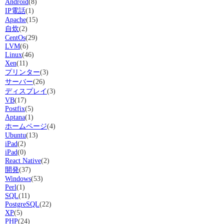
Android
(8)
IP電話
(1)
Apache
(15)
自炊
(2)
CentOs
(29)
LVM
(6)
Linux
(46)
Xen
(11)
プリンター
(3)
サーバー
(26)
ディスプレイ
(3)
VB
(17)
Postfix
(5)
Aptana
(1)
ホームページ
(4)
Ubuntu
(13)
iPad
(2)
iPad
(0)
React Native
(2)
開発
(37)
Windows
(53)
Perl
(1)
SQL
(11)
PostgreSQL
(22)
XP
(5)
PHP
(24)