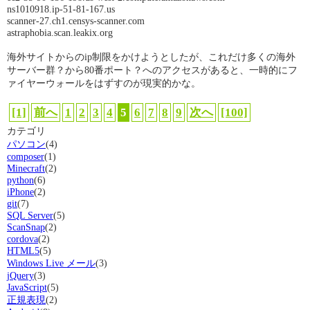
ns1010918.ip-51-81-167.us
scanner-27.ch1.censys-scanner.com
astraphobia.scan.leakix.org
海外サイトからのip制限をかけようとしたが、これだけ多くの海外
サーバー群？から80番ポート？へのアクセスがあると、一時的にフ
ァイヤーウォールをはずすのが現実的かな。
[1]
前へ
1
2
3
4
5
6
7
8
9
次へ
[100]
カテゴリ
パソコン
(4)
composer
(1)
Minecraft
(2)
python
(6)
iPhone
(2)
git
(7)
SQL Server
(5)
ScanSnap
(2)
cordova
(2)
HTML5
(5)
Windows Live メール
(3)
jQuery
(3)
JavaScript
(5)
正規表現
(2)